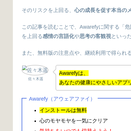
そのリスクを上回る、
心の成長を促す本当の
この記事を読むことで、Awarefyに関する「
を上回る
感情の言語化
や
思考の客観視
といっ
また、無料版の注意点や、継続利用で得られ
Awarefyは、
佐々木遥
あなたの健康にやさしいアプ
Awarefy（アウェアファイ）
インストールは無料
心のモヤモヤを一気にクリア